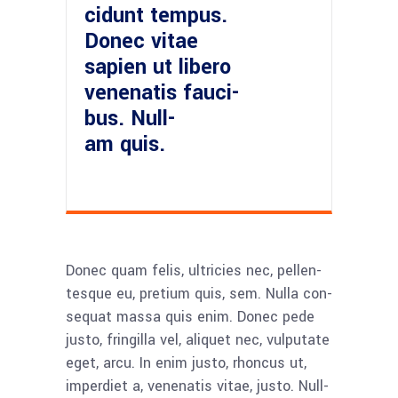
cidunt tem­pus.
Donec vitae
sapi­en ut libe­ro
venena­tis fau­ci­
bus. Null­
am quis.
Donec quam felis, ultri­ci­es nec, pel­len­
tes­que eu, pre­ti­um quis, sem. Nulla con­
se­quat mas­sa quis enim. Donec pede
jus­to, frin­gil­la vel, ali­quet nec, vul­pu­ta­te
eget, arcu. In enim jus­to, rhon­cus ut,
imper­diet a, venena­tis vitae, jus­to. Null­