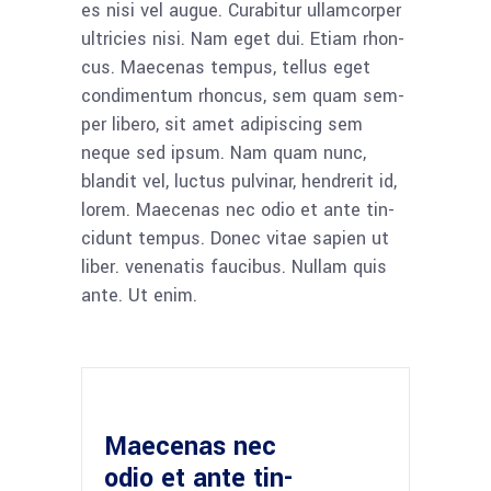
es nisi vel augue. Curab­i­tur ullam­cor­per
ultri­ci­es nisi. Nam eget dui. Eti­am rhon­
cus. Mae­ce­nas tem­pus, tel­lus eget
con­di­men­tum rhon­cus, sem quam sem­
per libe­ro, sit amet adi­pi­scing sem
neque sed ipsum. Nam quam nunc,
blan­dit vel, luc­tus pul­vi­nar, hendre­rit id,
lorem. Mae­ce­nas nec odio et ante tin­
cidunt tem­pus. Donec vitae sapi­en ut
liber. venena­tis fau­ci­bus. Null­am quis
ante. Ut enim.
Mae­ce­nas nec
odio et ante tin­