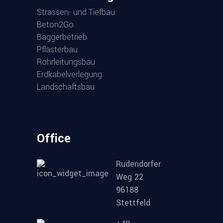
Stras­sen- und Tiefbau
Beton2Go
Bag­ger­be­trieb
Pflas­ter­bau
Rohr­lei­tungs­bau
Erd­ka­bel­ver­le­gung
Land­schafts­bau
Office
Rudendorfer
Weg 22
96188
Stettfeld