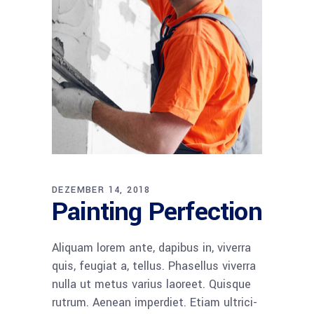
DEZEMBER 14, 2018
Pain­ting Perfection
Ali­quam lorem ante, dapi­bus in, viver­ra
quis, feu­gi­at a, tel­lus. Pha­sel­lus viver­ra
nulla ut metus vari­us lao­reet. Quis­que
rut­rum. Aene­an imper­diet. Eti­am ultri­ci­